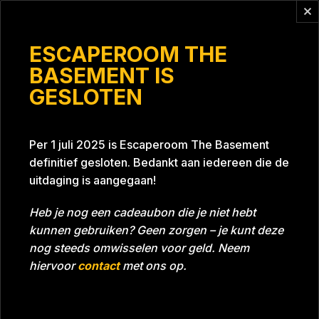
Vragen?
info@escaperoomthebasement.nl
ESCAPEROOM THE
BASEMENT IS
GESLOTEN
Kerkhof #1
Per 1 juli 2025 is Escaperoom The Basement
definitief gesloten. Bedankt aan iedereen die de
uitdaging is aangegaan!
Heb je nog een cadeaubon die je niet hebt
kunnen gebruiken? Geen zorgen – je kunt deze
Tijd
Datum
14-01-2023
Bijna gehaald
nog steeds omwisselen voor geld. Neem
Room
Project Blue 26A8
hiervoor
contact
met ons op.
Download foto