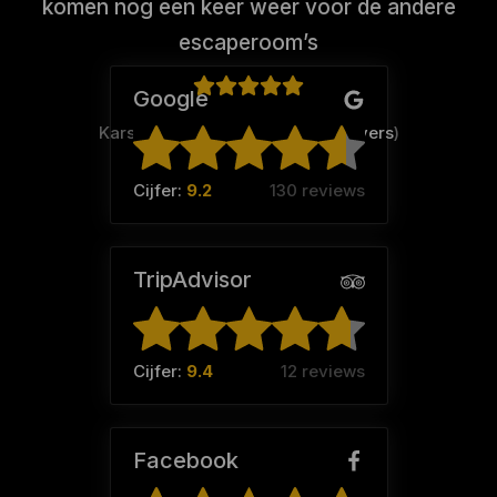
komen nog een keer weer voor de andere
escaperoom’s
Google
Karst Kies (Team:
De stallingwarvers
)
Cijfer:
9.2
130 reviews
TripAdvisor
Cijfer:
9.4
12 reviews
Facebook