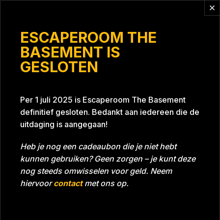
Vragen?
info@escaperoomthebasement.nl
ESCAPEROOM THE
BASEMENT IS
GESLOTEN
Team Finance
Per 1 juli 2025 is Escaperoom The Basement
definitief gesloten. Bedankt aan iedereen die de
uitdaging is aangegaan!
Heb je nog een cadeaubon die je niet hebt
kunnen gebruiken? Geen zorgen – je kunt deze
Tijd
52:13
Datum
26-01-2023
nog steeds omwisselen voor geld. Neem
Room
Grill With A Thrill
hiervoor
contact
met ons op.
Download foto