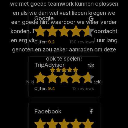
we met goede teamwork kunnen oplossen
en als we dan wel vast liepen kregen we
Google
een goede hint waardoor we weer verder
konden. Het thema is erg goed doordacht
en erg vindingrijk. Ik heb een heel uur lang
Cijfer:
9.2
130 reviews
genoten en zou zeker aanraden om deze
ook te spelen!
TripAdvisor
Nikki Weide (Team:
No shit sherlock
)
Cijfer:
9.4
12 reviews
Facebook