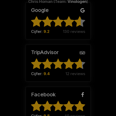
Chris Homan (Team:
Vinologen
)
Google
Cijfer:
9.2
130 reviews
TripAdvisor
Cijfer:
9.4
12 reviews
Facebook
Cijfer:
9.8
49 reviews