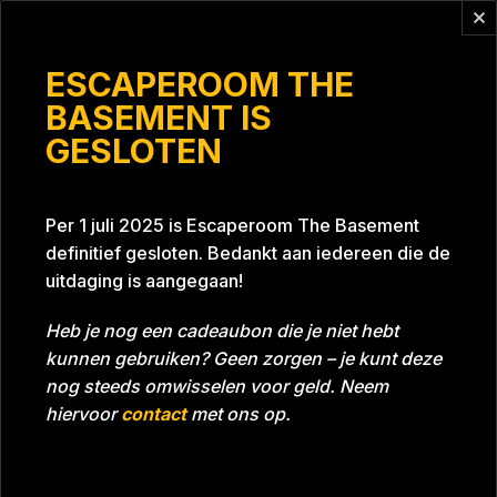
Vragen?
info@escaperoomthebasement.nl
ESCAPEROOM THE
BASEMENT IS
GESLOTEN
De vredeveldjes
Per 1 juli 2025 is Escaperoom The Basement
definitief gesloten. Bedankt aan iedereen die de
uitdaging is aangegaan!
Heb je nog een cadeaubon die je niet hebt
kunnen gebruiken? Geen zorgen – je kunt deze
Tijd
59:06
Datum
26-12-2022
nog steeds omwisselen voor geld. Neem
Room
Project Blue 26A8
hiervoor
contact
met ons op.
Beoordeling
5
/5 sterren