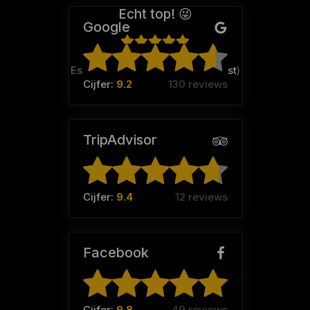
Echt top! 😜
Google
Esmee Meertens (Team:
Het nest
)
Cijfer:
9.2
130 reviews
TripAdvisor
Cijfer:
9.4
12 reviews
Facebook
Cijfer:
9.8
49 reviews