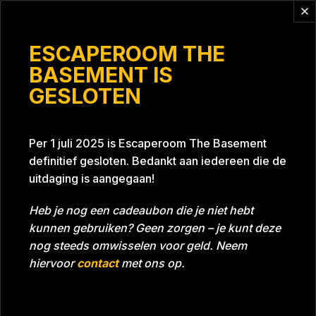
Vragen?
info@escaperoomthebasement.nl
ESCAPEROOM THE
BASEMENT IS
GESLOTEN
1
Per 1 juli 2025 is Escaperoom The Basement
definitief gesloten. Bedankt aan iedereen die de
uitdaging is aangegaan!
Heb je nog een cadeaubon die je niet hebt
kunnen gebruiken? Geen zorgen – je kunt deze
Tijd
Datum
04-02-2023
Bijna gehaald
nog steeds omwisselen voor geld. Neem
Room
Project Blue 26A8
hiervoor
contact
met ons op.
Download foto