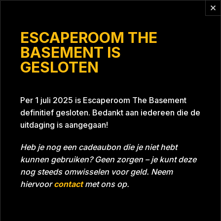
Vragen?
info@escaperoomthebasement.nl
ESCAPEROOM THE
BASEMENT IS
GESLOTEN
Kerst sletjes
Per 1 juli 2025 is Escaperoom The Basement
definitief gesloten. Bedankt aan iedereen die de
uitdaging is aangegaan!
Heb je nog een cadeaubon die je niet hebt
kunnen gebruiken? Geen zorgen – je kunt deze
Tijd
54:12
Datum
10-12-2022
nog steeds omwisselen voor geld. Neem
Room
Grill With A Thrill
hiervoor
contact
met ons op.
Beoordeling
4
/5 sterren