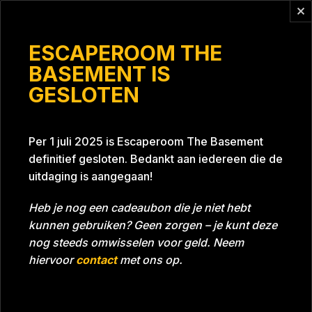
Vragen?
info@escaperoomthebasement.nl
ESCAPEROOM THE
BASEMENT IS
GESLOTEN
De Coachknallers
Per 1 juli 2025 is Escaperoom The Basement
definitief gesloten. Bedankt aan iedereen die de
uitdaging is aangegaan!
Heb je nog een cadeaubon die je niet hebt
kunnen gebruiken? Geen zorgen – je kunt deze
Tijd
59:45
Datum
19-12-2022
nog steeds omwisselen voor geld. Neem
Room
Grill With A Thrill
hiervoor
contact
met ons op.
Download foto