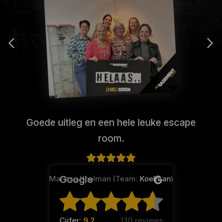
Goede uitleg en een hele leuke escape
room.
Google
Marissa Koelman (Team:
Koelman
)
Cijfer:
9.2
130 reviews