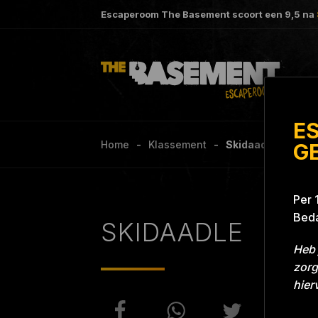
Escaperoom The Basement scoort een
9,5
na
E
Home
Klassement
Skidaadle Project
G
Per 
Beda
SKIDAADLE
Heb 
zorg
hier