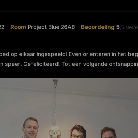
22
Room
Project Blue 26A8
Beoordeling
5
/5 sterr
d op elkaar ingespeeld! Even oriënteren in het begi
n speer! Gefeliciteerd! Tot een volgende ontsnappi