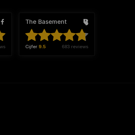
The Basement
ews
Cijfer
9.5
683 reviews