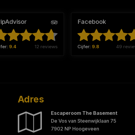
ripAdvisor
Facebook
jfer:
9.4
12 reviews
Cijfer:
9.8
49 revi
Adres
Escaperoom The Basement
De Vos van Steenwijklaan 75
7902 NP Hoogeveen