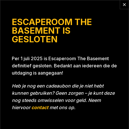
Vragen?
info@escaperoomthebasement.nl
ESCAPEROOM THE
BASEMENT IS
GESLOTEN
Jut en Jul
Per 1 juli 2025 is Escaperoom The Basement
definitief gesloten. Bedankt aan iedereen die de
uitdaging is aangegaan!
Heb je nog een cadeaubon die je niet hebt
kunnen gebruiken? Geen zorgen – je kunt deze
Tijd
Datum
07-01-2023
Bijna gehaald
nog steeds omwisselen voor geld. Neem
Room
Project Blue 26A8
hiervoor
contact
met ons op.
Download foto