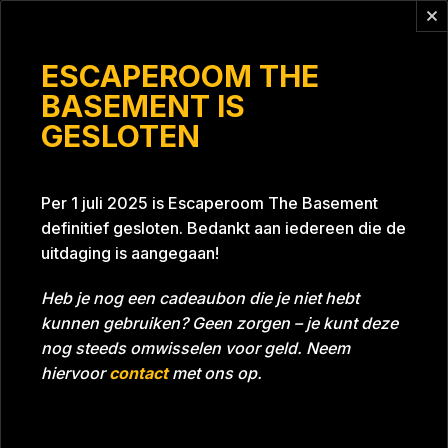
Vragen?
info@escaperoomthebasement.nl
ESCAPEROOM THE
BASEMENT IS
GESLOTEN
Heicker Vrouwen
Per 1 juli 2025 is Escaperoom The Basement
definitief gesloten. Bedankt aan iedereen die de
uitdaging is aangegaan!
Heb je nog een cadeaubon die je niet hebt
kunnen gebruiken? Geen zorgen – je kunt deze
Tijd
Datum
10-02-2023
Bijna gehaald
nog steeds omwisselen voor geld. Neem
Room
Grill With A Thrill
hiervoor
contact
met ons op.
Download foto