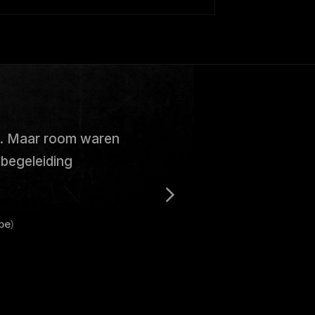
r. Maar room waren
 begeleiding
pe
)