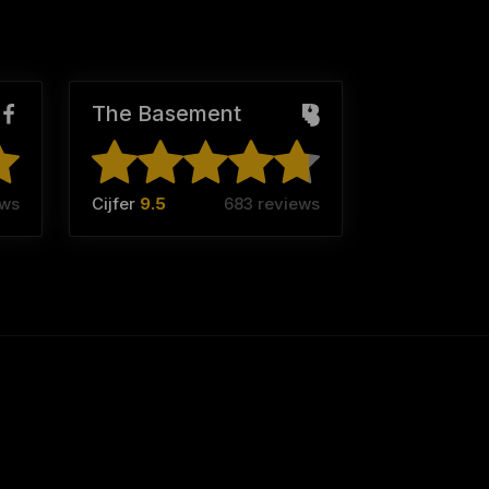
The Basement
ews
Cijfer
9.5
683 reviews