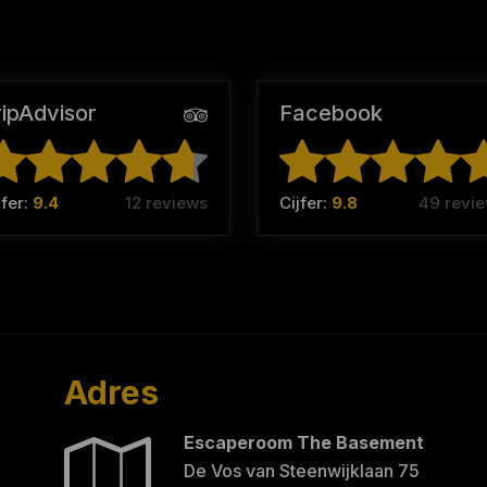
ripAdvisor
Facebook
jfer:
9.4
12 reviews
Cijfer:
9.8
49 revi
Adres
Escaperoom The Basement
De Vos van Steenwijklaan 75