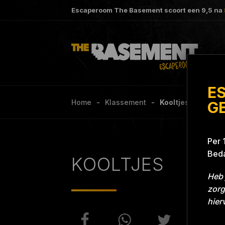
Escaperoom The Basement scoort een
9,5
na
E
Home
Klassement
Kooltjes Grill With 
G
Per 
Beda
KOOLTJES
Heb 
zorg
hier