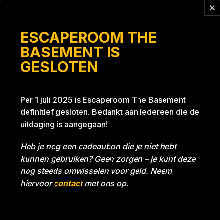
Vragen?
info@escaperoomthebasement.nl
ESCAPEROOM THE
BASEMENT IS
GESLOTEN
Vanavond?
Per 1 juli 2025 is Escaperoom The Basement
definitief gesloten. Bedankt aan iedereen die de
uitdaging is aangegaan!
Heb je nog een cadeaubon die je niet hebt
kunnen gebruiken? Geen zorgen – je kunt deze
Tijd
54:04
Datum
04-02-2023
nog steeds omwisselen voor geld. Neem
Room
Project Blue 26A8
hiervoor
contact
met ons op.
Download foto