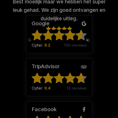
Best moeilijk maar we hebben het super
leuk gehad. We zijn goed ontvangen en
duidelijke uitleg.
Google
Gerda koekoek (Team:
Koekoek
)
Cijfer:
9.2
130 reviews
TripAdvisor
Cijfer:
9.4
12 reviews
Facebook