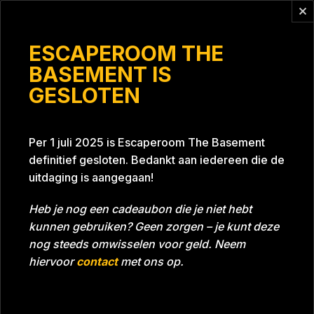
Vragen?
info@escaperoomthebasement.nl
ESCAPEROOM THE
BASEMENT IS
GESLOTEN
Verstegen Accountants
Belastingadviseurs #2
Per 1 juli 2025 is Escaperoom The Basement
definitief gesloten. Bedankt aan iedereen die de
uitdaging is aangegaan!
Heb je nog een cadeaubon die je niet hebt
kunnen gebruiken? Geen zorgen – je kunt deze
nog steeds omwisselen voor geld. Neem
Tijd
53:12
Datum
23-02-2023
hiervoor
contact
met ons op.
Room
Grill With A Thrill