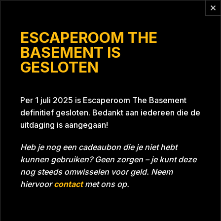
Vragen?
info@escaperoomthebasement.nl
ESCAPEROOM THE
BASEMENT IS
GESLOTEN
Bitterbal
Per 1 juli 2025 is Escaperoom The Basement
definitief gesloten. Bedankt aan iedereen die de
uitdaging is aangegaan!
Heb je nog een cadeaubon die je niet hebt
kunnen gebruiken? Geen zorgen – je kunt deze
Tijd
Datum
22-04-2023
Bijna gehaald
nog steeds omwisselen voor geld. Neem
Room
Grill With A Thrill
hiervoor
contact
met ons op.
Beoordeling
5
/5 sterren