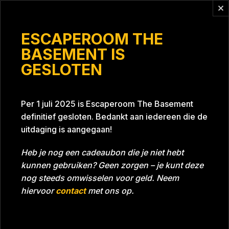
Vragen?
info@escaperoomthebasement.nl
ESCAPEROOM THE
BASEMENT IS
GESLOTEN
Hamburger
Per 1 juli 2025 is Escaperoom The Basement
definitief gesloten. Bedankt aan iedereen die de
uitdaging is aangegaan!
Heb je nog een cadeaubon die je niet hebt
kunnen gebruiken? Geen zorgen – je kunt deze
Tijd
Datum
11-03-2023
Bijna gehaald
nog steeds omwisselen voor geld. Neem
Room
Grill With A Thrill
hiervoor
contact
met ons op.
Beoordeling
5
/5 sterren