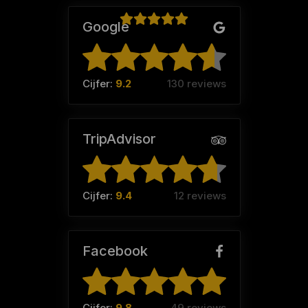
Google
Jorika (Team:
Sokkelientjes
)
Cijfer:
9.2
130 reviews
TripAdvisor
Cijfer:
9.4
12 reviews
Facebook
Cijfer:
9.8
49 reviews