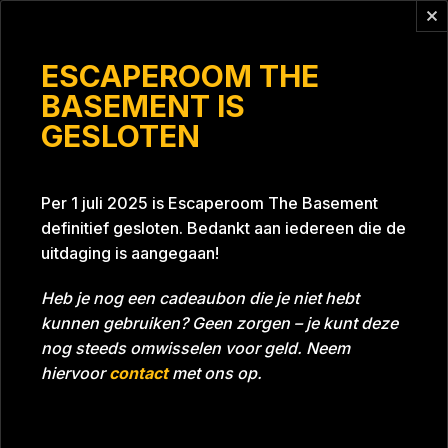
Vragen?
info@escaperoomthebasement.nl
ESCAPEROOM THE
BASEMENT IS
GESLOTEN
Gezelligheidsgroep
Per 1 juli 2025 is Escaperoom The Basement
definitief gesloten. Bedankt aan iedereen die de
uitdaging is aangegaan!
Heb je nog een cadeaubon die je niet hebt
kunnen gebruiken? Geen zorgen – je kunt deze
Tijd
Datum
06-05-2023
Bijna gehaald
nog steeds omwisselen voor geld. Neem
Room
Grill With A Thrill
hiervoor
contact
met ons op.
Download foto