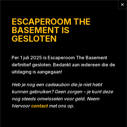
Vragen?
info@escaperoomthebasement.nl
ESCAPEROOM THE
BASEMENT IS
GESLOTEN
De badeendjes
Per 1 juli 2025 is Escaperoom The Basement
definitief gesloten. Bedankt aan iedereen die de
uitdaging is aangegaan!
Heb je nog een cadeaubon die je niet hebt
kunnen gebruiken? Geen zorgen – je kunt deze
Tijd
Datum
02-05-2023
Bijna gehaald
nog steeds omwisselen voor geld. Neem
Room
Project Blue 26A8
hiervoor
contact
met ons op.
Download foto