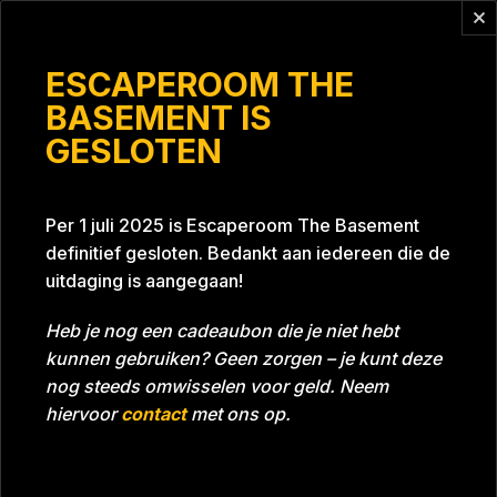
Vragen?
info@escaperoomthebasement.nl
ESCAPEROOM THE
BASEMENT IS
GESLOTEN
Familie Wijnhoven
Per 1 juli 2025 is Escaperoom The Basement
definitief gesloten. Bedankt aan iedereen die de
uitdaging is aangegaan!
Heb je nog een cadeaubon die je niet hebt
kunnen gebruiken? Geen zorgen – je kunt deze
Tijd
Datum
03-05-2023
Bijna gehaald
nog steeds omwisselen voor geld. Neem
Room
Project Blue 26A8
hiervoor
contact
met ons op.
Download foto