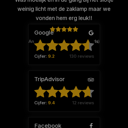
weinig licht met de zaklamp maar we
vonden hem erg leuk!!
Google
Anja Ebbinge (Team:
Golden Girls
)
Cijfer:
9.2
130 reviews
TripAdvisor
Cijfer:
9.4
12 reviews
Facebook