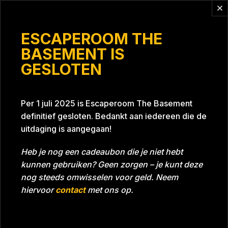
Vragen?
info@escaperoomthebasement.nl
ESCAPEROOM THE
BASEMENT IS
GESLOTEN
De stresskippen
Per 1 juli 2025 is Escaperoom The Basement
definitief gesloten. Bedankt aan iedereen die de
uitdaging is aangegaan!
Heb je nog een cadeaubon die je niet hebt
kunnen gebruiken? Geen zorgen – je kunt deze
Tijd
Datum
28-05-2023
Bijna gehaald
nog steeds omwisselen voor geld. Neem
Room
Grill With A Thrill
hiervoor
contact
met ons op.
Download foto