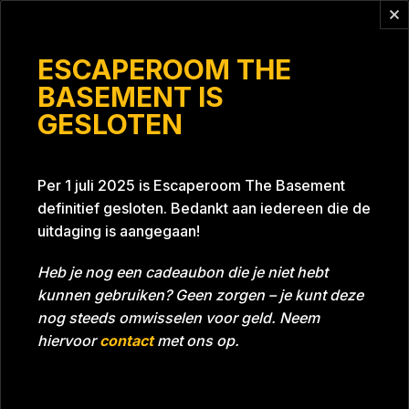
Vragen?
info@escaperoomthebasement.nl
ESCAPEROOM THE
BASEMENT IS
GESLOTEN
Beuf 1
Per 1 juli 2025 is Escaperoom The Basement
definitief gesloten. Bedankt aan iedereen die de
uitdaging is aangegaan!
Heb je nog een cadeaubon die je niet hebt
kunnen gebruiken? Geen zorgen – je kunt deze
Tijd
Datum
09-07-2023
Bijna gehaald
nog steeds omwisselen voor geld. Neem
Room
Project Blue 26A8
hiervoor
contact
met ons op.
Download foto