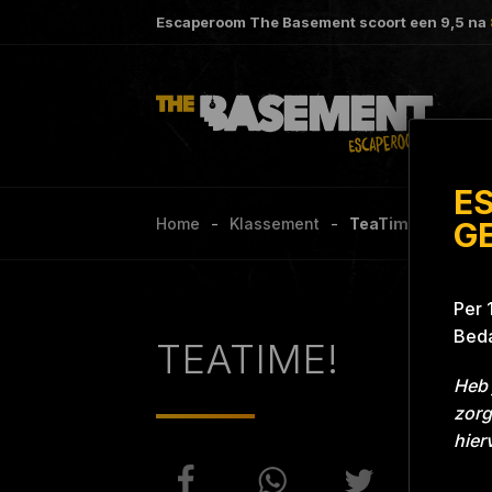
Escaperoom The Basement scoort een
9,5
na
E
Home
Klassement
TeaTime! Grill With
G
Per 
Beda
TEATIME!
Heb 
zorg
hier