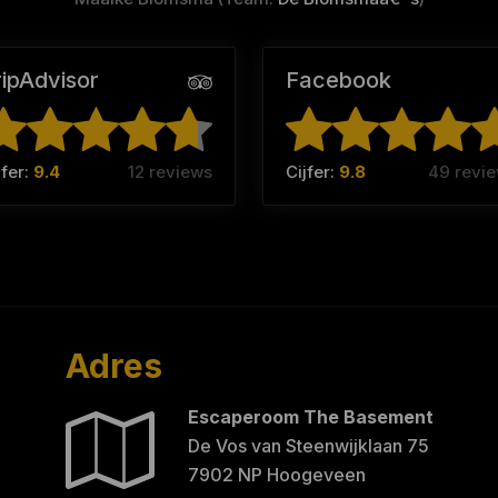
ripAdvisor
Facebook
jfer:
9.4
12 reviews
Cijfer:
9.8
49 revi
Adres
Escaperoom The Basement
De Vos van Steenwijklaan 75
7902 NP Hoogeveen