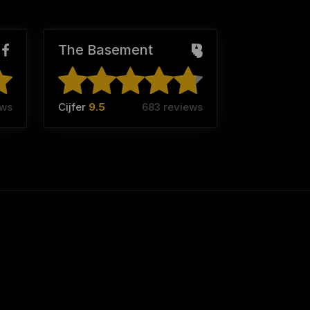
The Basement
ews
Cijfer
9.5
683 reviews