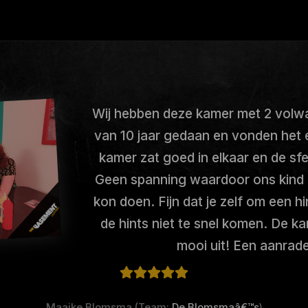
Wij hebben deze kamer met 2 volw
van 10 jaar gedaan en vonden het 
kamer zat goed in elkaar en de sfe
Geen spanning waardoor ons kind
kon doen. Fijn dat je zelf om een h
de hints niet te snel komen. De ka
mooi uit! Een aanrade
Maaike Blomsma (Team:
De Blomsmaâ€™s
)