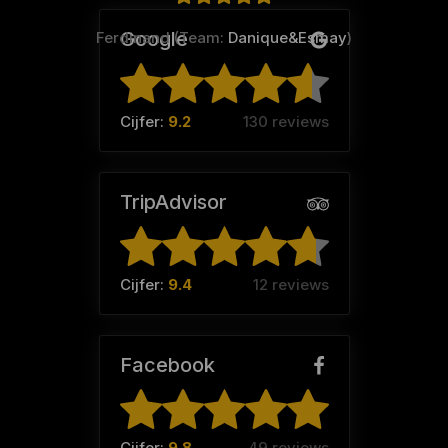
Google
Ferdinand (Team:
Danique&Esmay
)
Cijfer:
9.2
130 reviews
TripAdvisor
Cijfer:
9.4
12 reviews
Facebook
Cijfer:
9.8
49 reviews