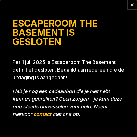
Vragen?
info@escaperoomthebasement.nl
ESCAPEROOM THE
BASEMENT IS
GESLOTEN
Vuurvliegjes
Per 1 juli 2025 is Escaperoom The Basement
definitief gesloten. Bedankt aan iedereen die de
uitdaging is aangegaan!
Heb je nog een cadeaubon die je niet hebt
kunnen gebruiken? Geen zorgen – je kunt deze
Tijd
Datum
21-07-2023
Bijna gehaald
nog steeds omwisselen voor geld. Neem
Room
Project Blue 26A8
hiervoor
contact
met ons op.
Download foto