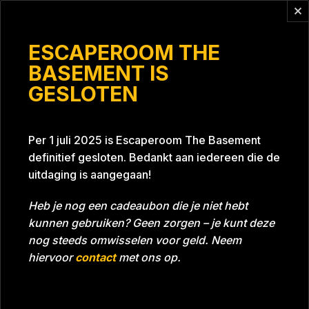
Vragen?
info@escaperoomthebasement.nl
ESCAPEROOM THE
BASEMENT IS
GESLOTEN
Skull gang
Per 1 juli 2025 is Escaperoom The Basement
definitief gesloten. Bedankt aan iedereen die de
uitdaging is aangegaan!
Heb je nog een cadeaubon die je niet hebt
kunnen gebruiken? Geen zorgen – je kunt deze
Tijd
Datum
23-07-2023
Bijna gehaald
nog steeds omwisselen voor geld. Neem
Room
Project Blue 26A8
hiervoor
contact
met ons op.
Download foto