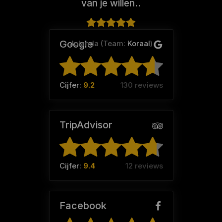
van je willen..
Google
Jolanda (Team:
Koraal
)
Cijfer:
9.2
130 reviews
TripAdvisor
Cijfer:
9.4
12 reviews
Facebook