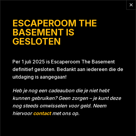
Vragen?
info@escaperoomthebasement.nl
ESCAPEROOM THE
BASEMENT IS
GESLOTEN
Oude kars
Per 1 juli 2025 is Escaperoom The Basement
definitief gesloten. Bedankt aan iedereen die de
uitdaging is aangegaan!
Heb je nog een cadeaubon die je niet hebt
kunnen gebruiken? Geen zorgen – je kunt deze
Tijd
Datum
01-08-2023
Bijna gehaald
nog steeds omwisselen voor geld. Neem
Room
Grill With A Thrill
hiervoor
contact
met ons op.
Download foto