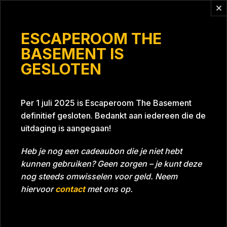
Vragen?
info@escaperoomthebasement.nl
ESCAPEROOM THE
BASEMENT IS
GESLOTEN
Campingchickies
Per 1 juli 2025 is Escaperoom The Basement
definitief gesloten. Bedankt aan iedereen die de
uitdaging is aangegaan!
Heb je nog een cadeaubon die je niet hebt
kunnen gebruiken? Geen zorgen – je kunt deze
Tijd
48:32
Datum
09-08-2023
nog steeds omwisselen voor geld. Neem
Room
Grill With A Thrill
hiervoor
contact
met ons op.
Beoordeling
4
/5 sterren