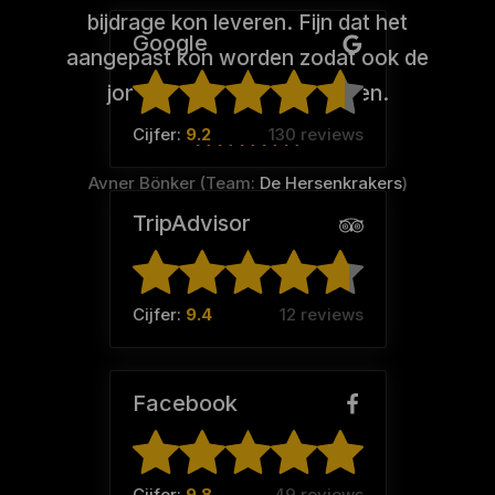
bijdrage kon leveren. Fijn dat het
Google
aangepast kon worden zodat ook de
jongste goed mee kon doen.
Cijfer:
9.2
130 reviews
Avner Bönker (Team:
De Hersenkrakers
)
TripAdvisor
Cijfer:
9.4
12 reviews
Facebook
Cijfer:
9.8
49 reviews