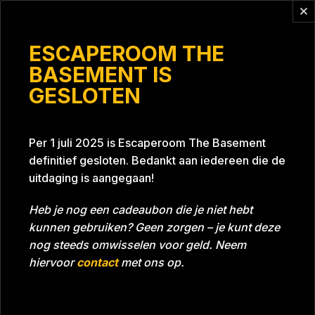
Vragen?
info@escaperoomthebasement.nl
ESCAPEROOM THE
BASEMENT IS
GESLOTEN
Villa vibes 1
Per 1 juli 2025 is Escaperoom The Basement
definitief gesloten. Bedankt aan iedereen die de
uitdaging is aangegaan!
Heb je nog een cadeaubon die je niet hebt
kunnen gebruiken? Geen zorgen – je kunt deze
Tijd
Datum
12-08-2023
Bijna gehaald
nog steeds omwisselen voor geld. Neem
Room
Project Blue 26A8
hiervoor
contact
met ons op.
Download foto