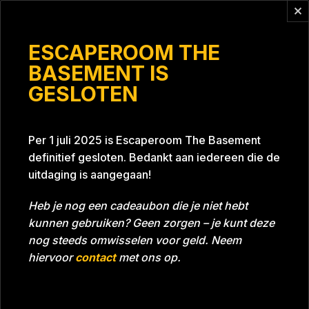
Vragen?
info@escaperoomthebasement.nl
ESCAPEROOM THE
BASEMENT IS
GESLOTEN
Bremers
Per 1 juli 2025 is Escaperoom The Basement
definitief gesloten. Bedankt aan iedereen die de
uitdaging is aangegaan!
Heb je nog een cadeaubon die je niet hebt
kunnen gebruiken? Geen zorgen – je kunt deze
Tijd
Datum
15-08-2023
Bijna gehaald
nog steeds omwisselen voor geld. Neem
Room
Project Blue 26A8
hiervoor
contact
met ons op.
Beoordeling
5
/5 sterren