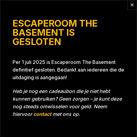
Vragen?
info@escaperoomthebasement.nl
ESCAPEROOM THE
BASEMENT IS
GESLOTEN
Mirandaâ€™s party
Per 1 juli 2025 is Escaperoom The Basement
definitief gesloten. Bedankt aan iedereen die de
uitdaging is aangegaan!
Heb je nog een cadeaubon die je niet hebt
kunnen gebruiken? Geen zorgen – je kunt deze
Tijd
Datum
24-09-2023
Bijna gehaald
nog steeds omwisselen voor geld. Neem
Room
Grill With A Thrill
hiervoor
contact
met ons op.
Download foto