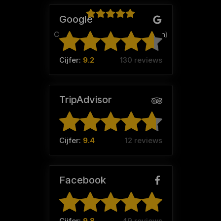
Google
Chris Homan (Team:
Vinologen
)
Cijfer:
9.2
130 reviews
TripAdvisor
Cijfer:
9.4
12 reviews
Facebook
Cijfer:
9.8
49 reviews