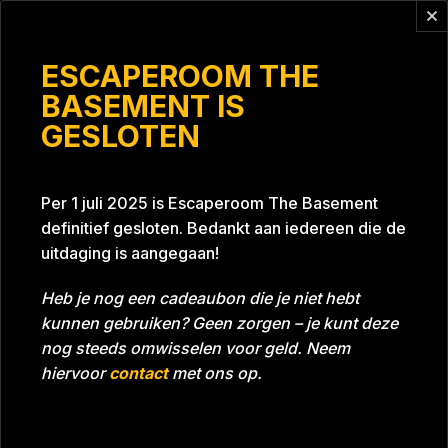
Vragen?
info@escaperoomthebasement.nl
ESCAPEROOM THE
BASEMENT IS
GESLOTEN
Team Haverkort 5
Per 1 juli 2025 is Escaperoom The Basement
definitief gesloten. Bedankt aan iedereen die de
uitdaging is aangegaan!
Heb je nog een cadeaubon die je niet hebt
kunnen gebruiken? Geen zorgen – je kunt deze
Tijd
Datum
18-09-2023
Bijna gehaald
nog steeds omwisselen voor geld. Neem
Room
Project Blue 26A8
hiervoor
contact
met ons op.
Download foto