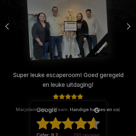
Super leuke escaperoom! Goed geregeld
en leuke uitdaging!
Google
Marjolein Zikken (Team:
Handige harries en co
)
Cijfer:
9.2
130 reviews