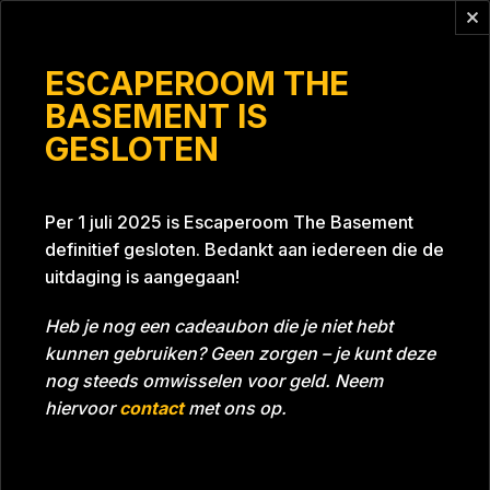
Vragen?
info@escaperoomthebasement.nl
ESCAPEROOM THE
BASEMENT IS
GESLOTEN
Fokker #1
Per 1 juli 2025 is Escaperoom The Basement
definitief gesloten. Bedankt aan iedereen die de
uitdaging is aangegaan!
Heb je nog een cadeaubon die je niet hebt
kunnen gebruiken? Geen zorgen – je kunt deze
Tijd
Datum
10-10-2023
Bijna gehaald
nog steeds omwisselen voor geld. Neem
Room
Project Blue 26A8
hiervoor
contact
met ons op.
Download foto