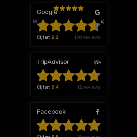
Google
Malou (Team:
De raadschoutjes
)
Cijfer:
9.2
130 reviews
TripAdvisor
Cijfer:
9.4
12 reviews
Facebook
Cijfer:
9.8
49 reviews