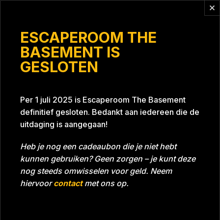
Vragen?
info@escaperoomthebasement.nl
ESCAPEROOM THE
BASEMENT IS
GESLOTEN
De controlfreaks
Per 1 juli 2025 is Escaperoom The Basement
definitief gesloten. Bedankt aan iedereen die de
uitdaging is aangegaan!
Heb je nog een cadeaubon die je niet hebt
kunnen gebruiken? Geen zorgen – je kunt deze
Tijd
01:03:49
Datum
14-10-2023
nog steeds omwisselen voor geld. Neem
Room
Project Blue 26A8
hiervoor
contact
met ons op.
Download foto