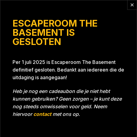
Vragen?
info@escaperoomthebasement.nl
ESCAPEROOM THE
BASEMENT IS
GESLOTEN
The R team
Per 1 juli 2025 is Escaperoom The Basement
definitief gesloten. Bedankt aan iedereen die de
uitdaging is aangegaan!
Heb je nog een cadeaubon die je niet hebt
kunnen gebruiken? Geen zorgen – je kunt deze
Tijd
Datum
27-01-2024
Bijna gehaald
nog steeds omwisselen voor geld. Neem
Room
Grill With A Thrill
hiervoor
contact
met ons op.
Download foto