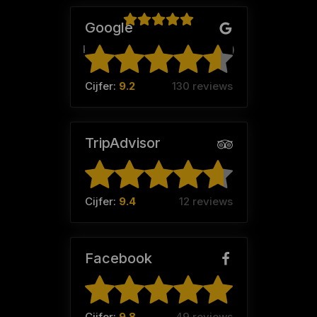
Google
Klaartje (Team:
Lesterhuisjes
)
Cijfer:
9.2
130 reviews
TripAdvisor
Cijfer:
9.4
12 reviews
Facebook
Cijfer:
9.8
49 reviews