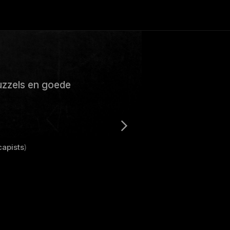
uzzels en goede
capists
)