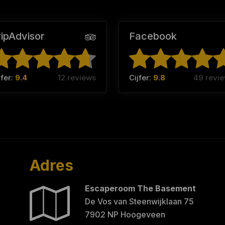
ripAdvisor
Facebook
jfer:
9.4
12 reviews
Cijfer:
9.8
49 revi
Adres
Escaperoom The Basement
De Vos van Steenwijklaan 75
7902 NP Hoogeveen