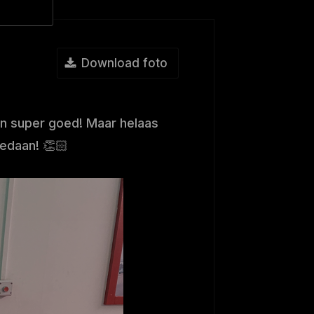
Download foto
en super goed! Maar helaas
gedaan! 👏🏻