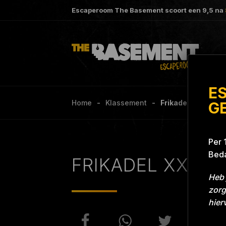
Escaperoom The Basement scoort een
9,5
na
E
Home
Klassement
Frikadel XXL Grill 
G
Per 
Beda
FRIKADEL XXL
Heb 
zorg
hier