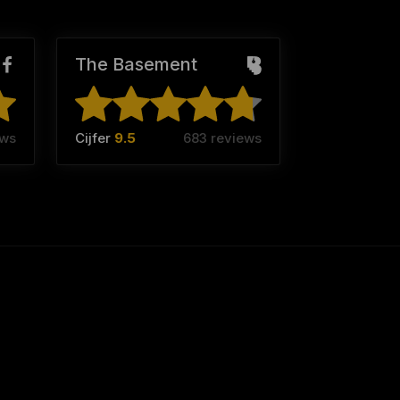
The Basement
ews
Cijfer
9.5
683 reviews