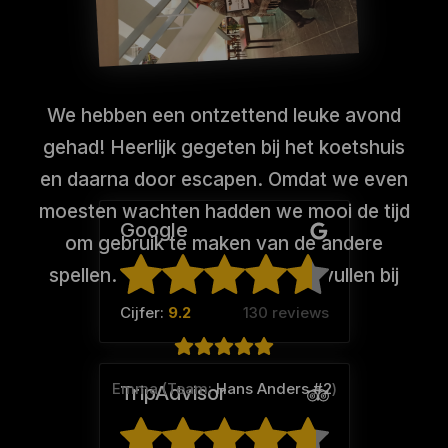
We hebben een ontzettend leuke avond
gehad! Heerlijk gegeten bij het koetshuis
en daarna door escapen. Omdat we even
moesten wachten hadden we mooi de tijd
Google
om gebruik te maken van de andere
spellen. Leuk hoe je dit kunt opvullen bij
jullie
Cijfer:
9.2
130 reviews
Emma (Team:
Hans Anders #2
)
TripAdvisor