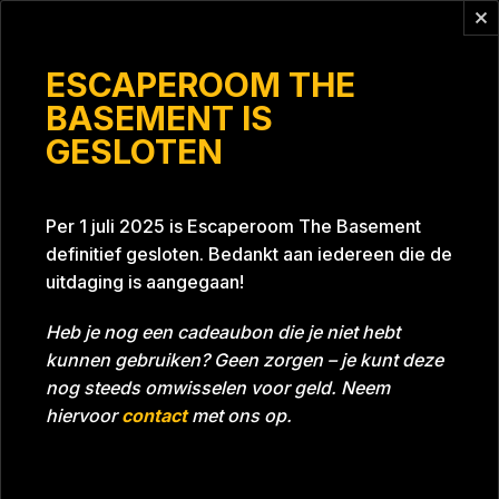
Vragen?
info@escaperoomthebasement.nl
ESCAPEROOM THE
BASEMENT IS
GESLOTEN
VVE&O team
Per 1 juli 2025 is Escaperoom The Basement
definitief gesloten. Bedankt aan iedereen die de
uitdaging is aangegaan!
Heb je nog een cadeaubon die je niet hebt
kunnen gebruiken? Geen zorgen – je kunt deze
Tijd
Datum
08-02-2024
Bijna gehaald
nog steeds omwisselen voor geld. Neem
Room
Project Blue 26A8
hiervoor
contact
met ons op.
Beoordeling
5
/5 sterren