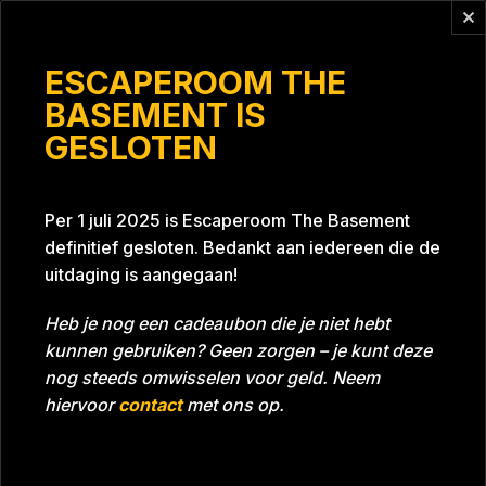
Vragen?
info@escaperoomthebasement.nl
ESCAPEROOM THE
BASEMENT IS
GESLOTEN
Nijkampies
Per 1 juli 2025 is Escaperoom The Basement
definitief gesloten. Bedankt aan iedereen die de
uitdaging is aangegaan!
Heb je nog een cadeaubon die je niet hebt
kunnen gebruiken? Geen zorgen – je kunt deze
Tijd
56:18
Datum
21-01-2024
nog steeds omwisselen voor geld. Neem
Room
Project Blue 26A8
hiervoor
contact
met ons op.
Download foto