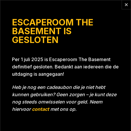
Vragen?
info@escaperoomthebasement.nl
ESCAPEROOM THE
BASEMENT IS
GESLOTEN
Boeijend gedrag 1
Per 1 juli 2025 is Escaperoom The Basement
definitief gesloten. Bedankt aan iedereen die de
uitdaging is aangegaan!
Heb je nog een cadeaubon die je niet hebt
kunnen gebruiken? Geen zorgen – je kunt deze
Tijd
01:10:30
Datum
06-02-2024
nog steeds omwisselen voor geld. Neem
Room
Project Blue 26A8
hiervoor
contact
met ons op.
Download foto