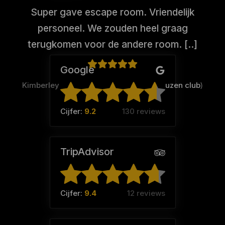
Super gave escape room. Vriendelijk
personeel. We zouden heel graag
terugkomen voor de andere room. [..]
Google
Kimberley Hoogerwaard (Team:
De kneuzen club
)
Cijfer:
9.2
130 reviews
TripAdvisor
Cijfer:
9.4
12 reviews