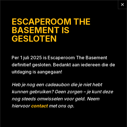
Vragen?
info@escaperoomthebasement.nl
ESCAPEROOM THE
BASEMENT IS
GESLOTEN
Geen Sleutel
Per 1 juli 2025 is Escaperoom The Basement
definitief gesloten. Bedankt aan iedereen die de
uitdaging is aangegaan!
Heb je nog een cadeaubon die je niet hebt
kunnen gebruiken? Geen zorgen – je kunt deze
Tijd
Datum
16-05-2024
Bijna gehaald
nog steeds omwisselen voor geld. Neem
Room
Grill With A Thrill
hiervoor
contact
met ons op.
Download foto