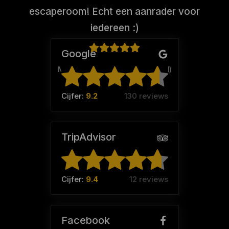
escaperoom! Echt een aanrader voor
iedereen :)
Google
Malou Huizenga (Team:
Mand
)
Cijfer:
9.2
130 reviews
TripAdvisor
Cijfer:
9.4
12 reviews
Facebook