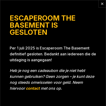
Vragen?
info@escaperoomthebasement.nl
ESCAPEROOM THE
BASEMENT IS
GESLOTEN
Dames Lowijs
Per 1 juli 2025 is Escaperoom The Basement
definitief gesloten. Bedankt aan iedereen die de
uitdaging is aangegaan!
Heb je nog een cadeaubon die je niet hebt
kunnen gebruiken? Geen zorgen – je kunt deze
Tijd
57:03
Datum
12-04-2024
nog steeds omwisselen voor geld. Neem
Room
Grill With A Thrill
hiervoor
contact
met ons op.
Beoordeling
4
/5 sterren