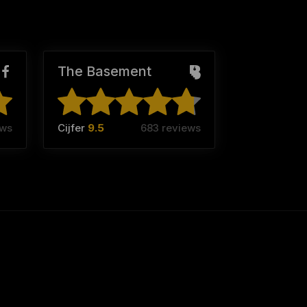
The Basement
ews
Cijfer
9.5
683 reviews