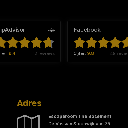
ripAdvisor
Facebook
jfer:
9.4
12 reviews
Cijfer:
9.8
49 revi
Adres
Escaperoom The Basement
De Vos van Steenwijklaan 75