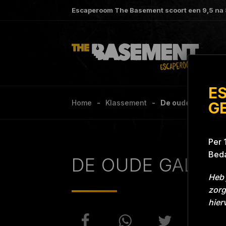
Escaperoom The Basement scoort een
9,5
na
E
Home
Klassement
De oude galesloot
G
Per 
Beda
DE OUDE GALES
Heb 
zorg
hier