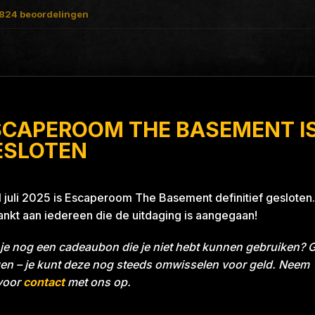
824
beoordelingen
SCAPEROOM THE BASEMENT I
jes Project Blue 26A8
ESLOTEN
1 juli 2025 is Escaperoom The Basement definitief gesloten.
nkt aan iedereen die de uitdaging is aangegaan!
LOOTJES
je nog een cadeaubon die je niet hebt kunnen gebruiken? 
en – je kunt deze nog steeds omwisselen voor geld. Neem
voor
contact
met ons op.