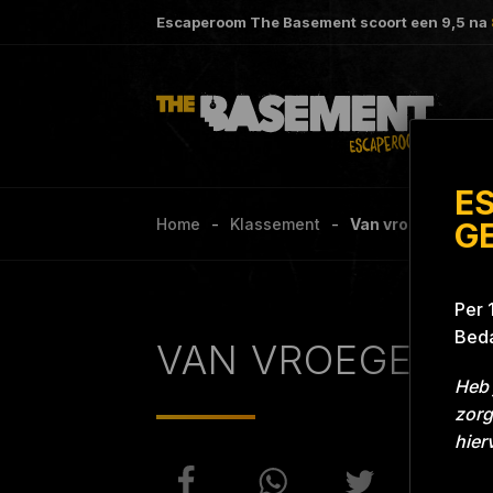
Escaperoom The Basement scoort een
9,5
na
E
Home
Klassement
Van vroeger Grill W
G
Per 
Beda
VAN VROEGER
Heb 
zorg
hier