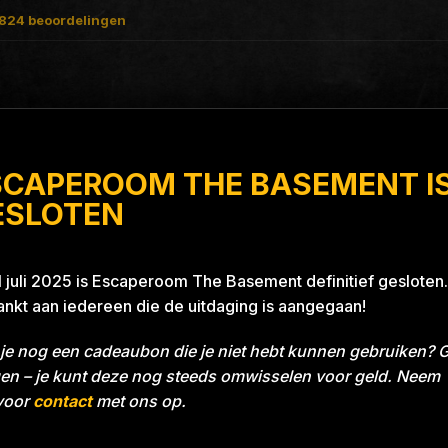
824
beoordelingen
SCAPEROOM THE BASEMENT I
ith A Thrill
ESLOTEN
1 juli 2025 is Escaperoom The Basement definitief gesloten.
nkt aan iedereen die de uitdaging is aangegaan!
je nog een cadeaubon die je niet hebt kunnen gebruiken? 
en – je kunt deze nog steeds omwisselen voor geld. Neem
voor
contact
met ons op.