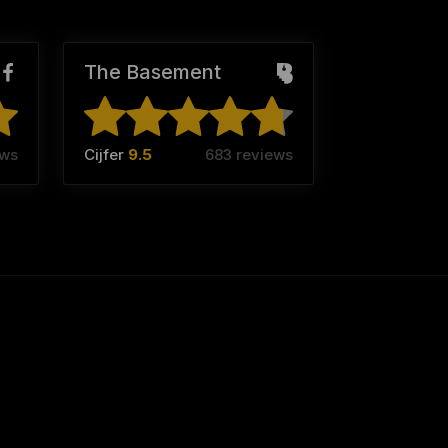
The Basement
ews
Cijfer
9.5
683 reviews