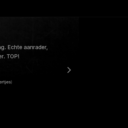
ing. Echte aanrader,
er. TOP!
ertjes
)