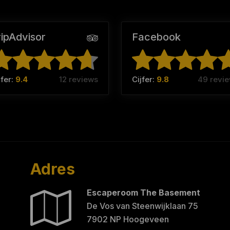
ripAdvisor
Facebook
jfer:
9.4
12 reviews
Cijfer:
9.8
49 revi
Adres
Escaperoom The Basement
De Vos van Steenwijklaan 75
7902 NP Hoogeveen