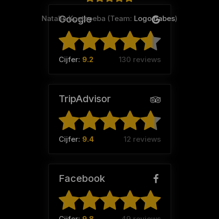
Google
Natalie Koetsoeba (Team:
Logo babes
)
Cijfer:
9.2
130 reviews
TripAdvisor
Cijfer:
9.4
12 reviews
Facebook
Cijfer:
9.8
49 reviews