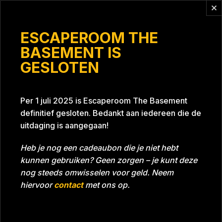
Vragen?
info@escaperoomthebasement.nl
ESCAPEROOM THE
BASEMENT IS
GESLOTEN
Chantals sweet 16
Per 1 juli 2025 is Escaperoom The Basement
definitief gesloten. Bedankt aan iedereen die de
uitdaging is aangegaan!
Heb je nog een cadeaubon die je niet hebt
kunnen gebruiken? Geen zorgen – je kunt deze
Tijd
43:25
Datum
23-04-2024
nog steeds omwisselen voor geld. Neem
Room
Grill With A Thrill
hiervoor
contact
met ons op.
Download foto