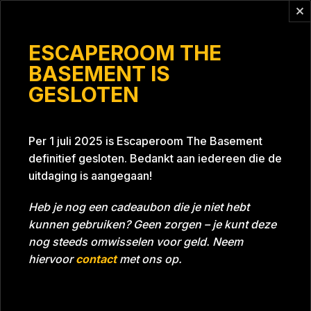
Vragen?
info@escaperoomthebasement.nl
ESCAPEROOM THE
BASEMENT IS
GESLOTEN
Bonnie en clyde
Per 1 juli 2025 is Escaperoom The Basement
definitief gesloten. Bedankt aan iedereen die de
uitdaging is aangegaan!
Heb je nog een cadeaubon die je niet hebt
kunnen gebruiken? Geen zorgen – je kunt deze
Tijd
Datum
07-04-2024
Bijna gehaald
nog steeds omwisselen voor geld. Neem
Room
Grill With A Thrill
hiervoor
contact
met ons op.
Download foto