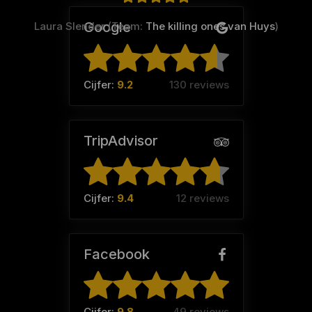
Google
Laura Slender (Team:
The killing ones van Huys
)
Cijfer:
9.2
130 reviews
TripAdvisor
Cijfer:
9.4
12 reviews
Facebook
Cijfer:
9.8
49 reviews