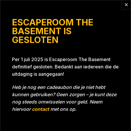
Vragen?
info@escaperoomthebasement.nl
ESCAPEROOM THE
BASEMENT IS
GESLOTEN
blauw
Per 1 juli 2025 is Escaperoom The Basement
definitief gesloten. Bedankt aan iedereen die de
uitdaging is aangegaan!
Heb je nog een cadeaubon die je niet hebt
kunnen gebruiken? Geen zorgen – je kunt deze
Tijd
57:47
Datum
10-05-2024
nog steeds omwisselen voor geld. Neem
Room
Grill With A Thrill
hiervoor
contact
met ons op.
Download foto