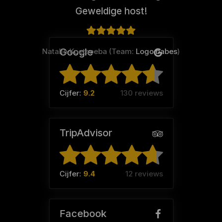
Geweldige host!
Google
Natalie Koetsoeba (Team:
Logo babes
)
Cijfer:
9.2
130 reviews
TripAdvisor
Cijfer:
9.4
12 reviews
Facebook