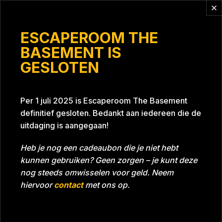
Vragen?
info@escaperoomthebasement.nl
ESCAPEROOM THE
BASEMENT IS
GESLOTEN
Kratos
Per 1 juli 2025 is Escaperoom The Basement
definitief gesloten. Bedankt aan iedereen die de
uitdaging is aangegaan!
Heb je nog een cadeaubon die je niet hebt
kunnen gebruiken? Geen zorgen – je kunt deze
Tijd
Datum
11-06-2024
Bijna gehaald
nog steeds omwisselen voor geld. Neem
Room
Grill With A Thrill
hiervoor
contact
met ons op.
Beoordeling
4
/5 sterren