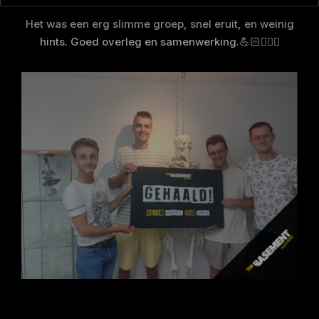
Het was een erg slimme groep, snel eruit, en weinig
hints. Goed overleg en samenwerking.💪🏻🕵🏻‍♂️