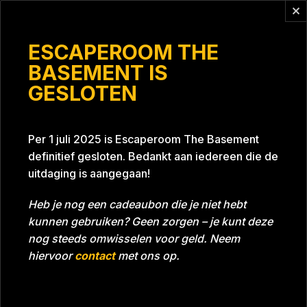
Vragen?
info@escaperoomthebasement.nl
ESCAPEROOM THE
BASEMENT IS
GESLOTEN
N.V.T.
Per 1 juli 2025 is Escaperoom The Basement
definitief gesloten. Bedankt aan iedereen die de
uitdaging is aangegaan!
Heb je nog een cadeaubon die je niet hebt
kunnen gebruiken? Geen zorgen – je kunt deze
Tijd
01:02:53
Datum
20-07-2024
nog steeds omwisselen voor geld. Neem
Room
Project Blue 26A8
hiervoor
contact
met ons op.
Download foto