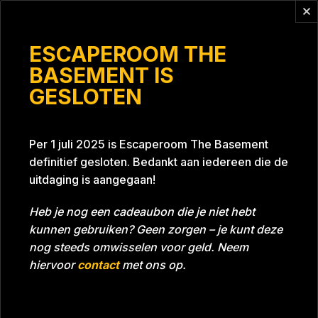
Vragen?
info@escaperoomthebasement.nl
ESCAPEROOM THE
BASEMENT IS
GESLOTEN
InvestorKids
Per 1 juli 2025 is Escaperoom The Basement
definitief gesloten. Bedankt aan iedereen die de
uitdaging is aangegaan!
Heb je nog een cadeaubon die je niet hebt
kunnen gebruiken? Geen zorgen – je kunt deze
Tijd
59:09
Datum
14-08-2024
nog steeds omwisselen voor geld. Neem
Room
Grill With A Thrill
hiervoor
contact
met ons op.
Download foto