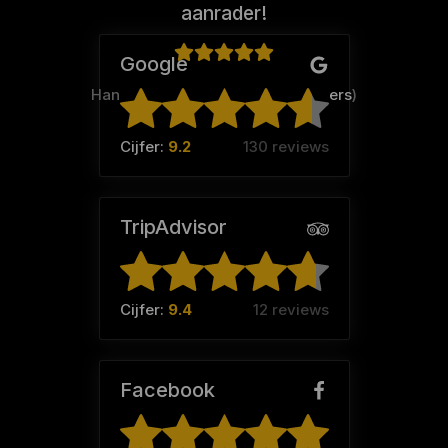
aanrader!
Google
Hanna Timmer (Team:
De Visschers
)
Cijfer:
9.2
130 reviews
TripAdvisor
Cijfer:
9.4
12 reviews
Facebook