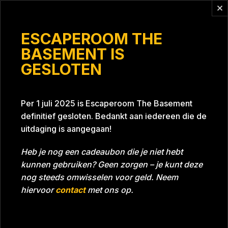
Vragen?
info@escaperoomthebasement.nl
ESCAPEROOM THE
BASEMENT IS
GESLOTEN
Jonge Hoffies 2
Per 1 juli 2025 is Escaperoom The Basement
definitief gesloten. Bedankt aan iedereen die de
uitdaging is aangegaan!
Heb je nog een cadeaubon die je niet hebt
kunnen gebruiken? Geen zorgen – je kunt deze
Tijd
Datum
05-10-2024
Bijna gehaald
nog steeds omwisselen voor geld. Neem
Room
Grill With A Thrill
hiervoor
contact
met ons op.
Download foto