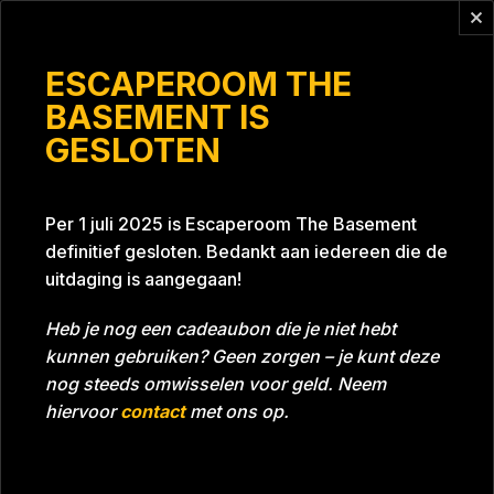
Vragen?
info@escaperoomthebasement.nl
ESCAPEROOM THE
BASEMENT IS
GESLOTEN
Friends
Per 1 juli 2025 is Escaperoom The Basement
definitief gesloten. Bedankt aan iedereen die de
uitdaging is aangegaan!
Heb je nog een cadeaubon die je niet hebt
kunnen gebruiken? Geen zorgen – je kunt deze
Tijd
01:05:26
Datum
30-11-2024
nog steeds omwisselen voor geld. Neem
Room
Project Blue 26A8
hiervoor
contact
met ons op.
Download foto