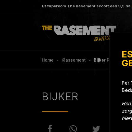
Escaperoom The Basement scoort een
9,5
na
E
Home
Klassement
Bijker Project Bl
G
Per 
Beda
BIJKER
Heb 
zorg
hier