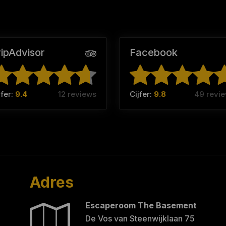
ripAdvisor
Facebook
jfer:
9.4
12 reviews
Cijfer:
9.8
49 revi
Adres
Escaperoom The Basement
De Vos van Steenwijklaan 75