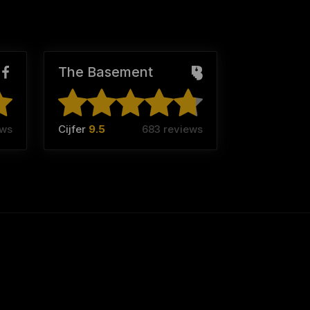
The Basement
ews
Cijfer
9.5
683 reviews