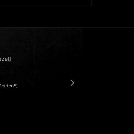
ezet!
eiden!!
)