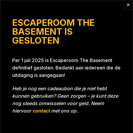
Vragen?
info@escaperoomthebasement.nl
ESCAPEROOM THE
BASEMENT IS
GESLOTEN
FACT 2
Per 1 juli 2025 is Escaperoom The Basement
definitief gesloten. Bedankt aan iedereen die de
uitdaging is aangegaan!
Heb je nog een cadeaubon die je niet hebt
kunnen gebruiken? Geen zorgen – je kunt deze
Tijd
51:28
Datum
28-11-2024
nog steeds omwisselen voor geld. Neem
Room
Grill With A Thrill
hiervoor
contact
met ons op.
Beoordeling
5
/5 sterren